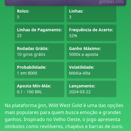
Rolos:
Linhas:
5
3
Linhas de Pagamento:
Frequência de Acerto:
25
32%
Rodadas Grátis:
Ganho Máximo:
10 giros grátis
5000x a aposta
Probabilidade:
Volatilidade:
1 em 8000
Média-Alta
Aposta Mín-Máx:
Lançamento:
0.1 - 100 BRL
2024-03-22
Na plataforma jjnn, Wild West Gold é uma das opções
mais populares para quem busca emoção e grandes
ganhos. Inspirado no Velho Oeste, o jogo apresenta
símbolos como revólveres, chapéus e barras de ouro.