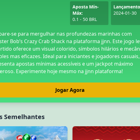
Aposta Mín-
Lançamento
Máx:
2024-01-30
0.1 - 50 BRL
pare-se para mergulhar nas profundezas marinhas com
ster Bob’s Crazy Crab Shack na plataforma jjnn. Este jogo le
ertido oferece um visual colorido, símbolos hilários e mecân
les mas eficazes. Ideal para iniciantes e jogadores casuais,
esenta apostas mínimas acessíveis e um jackpot máximo
eroso. Experimente hoje mesmo na jjnn plataforma!
Jogar Agora
s Semelhantes