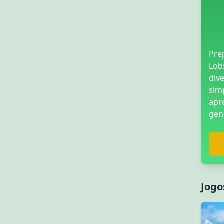
Pre
Lob
div
simp
apr
gen
Jogo