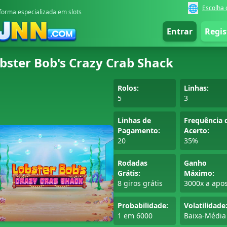
🌐
Escolha 
forma especializada em slots
Entrar
Regis
bster Bob's Crazy Crab Shack
Rolos:
Linhas:
5
3
Linhas de
Frequência 
Pagamento:
Acerto:
20
35%
Rodadas
Ganho
Grátis:
Máximo:
8 giros grátis
3000x a apo
Probabilidade:
Volatilidade
1 em 6000
Baixa-Média