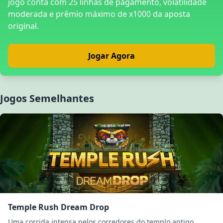
jogo conta com 25 linhas de pagamento, volatilidade
moderada e prêmio máximo de x1000 da aposta
original.
Jogar Agora
Jogos Semelhantes
Temple Rush Dream Drop
Uma corrida intensa pelos corredores do templo antigo.