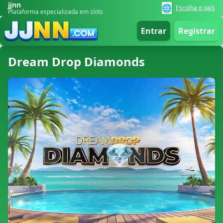
jjnn
🌐
Escolha o país
Plataforma especializada em slots
Entrar
Registrar
Dream Drop Diamonds