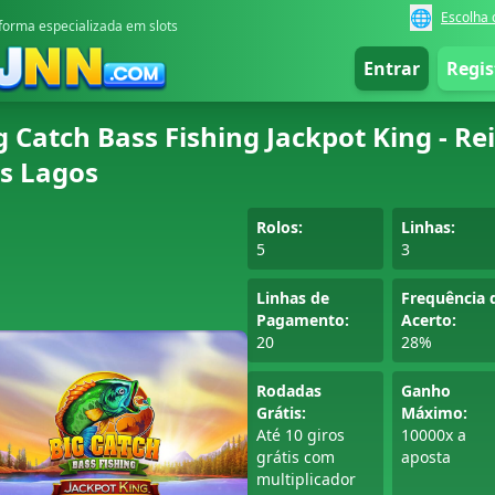
🌐
Escolha 
forma especializada em slots
Entrar
Regis
g Catch Bass Fishing Jackpot King - Re
s Lagos
Rolos:
Linhas:
5
3
Linhas de
Frequência 
Pagamento:
Acerto:
20
28%
Rodadas
Ganho
Grátis:
Máximo:
Até 10 giros
10000x a
grátis com
aposta
multiplicador