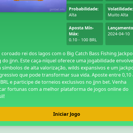
Probabilidade:
Volatilidade
Alta
Muito Alta
Aposta Mín-
Lançamento
Máx:
2024-04-10
0.10 - 100 BRL
a coroado rei dos lagos com o Big Catch Bass Fishing Jackpo
g do jjnn. Este caça-níquel oferece uma jogabilidade envolv
 símbolos de alta valorização, wilds expansivos e um jackp
gressivo que pode transformar sua vida. Aposte entre 0,10 
BRL e participe de torneios exclusivos no jjnn bet. Venha
car fortunas com a melhor plataforma de jogos online do
il!
Iniciar Jogo