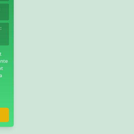
:
:
t
ente
ot
a