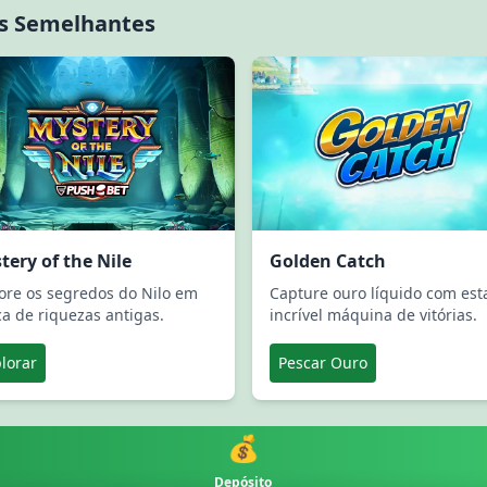
s Semelhantes
tery of the Nile
Golden Catch
ore os segredos do Nilo em
Capture ouro líquido com est
a de riquezas antigas.
incrível máquina de vitórias.
lorar
Pescar Ouro
💰
Depósito