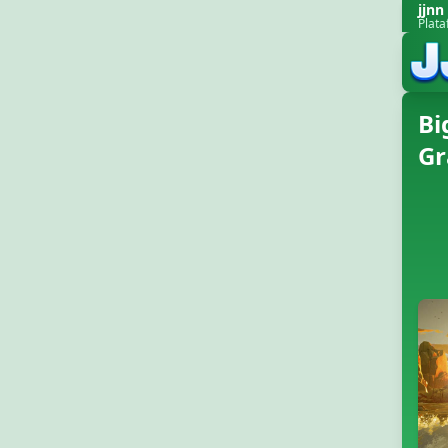
jjnn
Plata
Bi
Gr