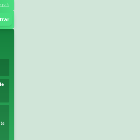
o país
trar
de
sta