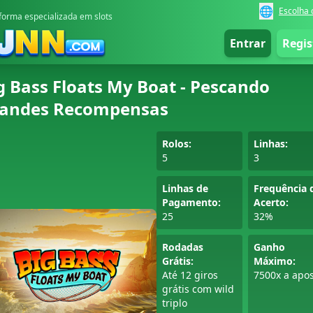
🌐
Escolha 
forma especializada em slots
Entrar
Regis
g Bass Floats My Boat - Pescando
andes Recompensas
Rolos:
Linhas:
5
3
Linhas de
Frequência 
Pagamento:
Acerto:
25
32%
Rodadas
Ganho
Grátis:
Máximo:
Até 12 giros
7500x a apo
grátis com wild
triplo