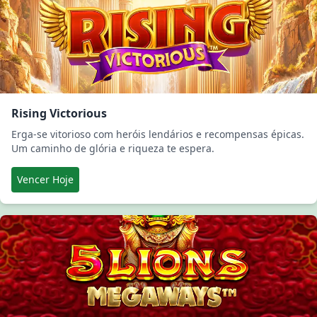
Rising Victorious
Erga-se vitorioso com heróis lendários e recompensas épicas.
Um caminho de glória e riqueza te espera.
Vencer Hoje